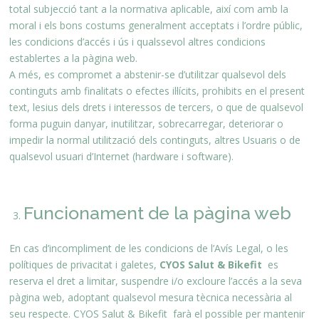
total subjecció tant a la normativa aplicable, així com amb la
moral i els bons costums generalment acceptats i l’ordre públic,
les condicions d’accés i ús i qualssevol altres condicions
establertes a la pàgina web.
A més, es compromet a abstenir-se d’utilitzar qualsevol dels
continguts amb finalitats o efectes il·lícits, prohibits en el present
text, lesius dels drets i interessos de tercers, o que de qualsevol
forma puguin danyar, inutilitzar, sobrecarregar, deteriorar o
impedir la normal utilització dels continguts, altres Usuaris o de
qualsevol usuari d’Internet (hardware i software).
Funcionament de la pàgina web
En cas d’incompliment de les condicions de l’Avís Legal, o les
polítiques de privacitat i galetes,
CYOS Salut & Bikefit
es
reserva el dret a limitar, suspendre i/o excloure l’accés a la seva
pàgina web, adoptant qualsevol mesura tècnica necessària al
seu respecte. CYOS Salut & Bikefit farà el possible per mantenir