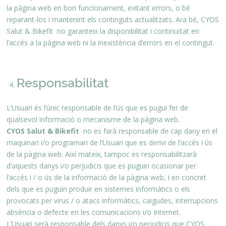
la pàgina web en bon funcionament, evitant errors, o bé
reparant-los i mantenint els continguts actualitzats. Ara bé, CYOS
Salut & Bikefit no garanteix la disponibilitat i continuïtat en
l’accés a la pàgina web ni la inexistència d’errors en el contingut.
Responsabilitat
L’Usuari és l’únic responsable de l’ús que es pugui fer de
qualsevol informació o mecanisme de la pàgina web.
CYOS Salut & Bikefit
no es farà responsable de cap dany en el
maquinari i/o programari de l’Usuari que es derivi de l’accés i ús
de la pàgina web. Així mateix, tampoc es responsabilitzarà
d’aquests danys i/o perjudicis que es puguin ocasionar per
l’accés i / o ús de la informació de la pàgina web, i en concret
dels que es puguin produir en sistemes informàtics o els
provocats per virus / o atacs informàtics, caigudes, interrupcions
absència o defecte en les comunicacions i/o Internet.
L’Usuari serà responsable dels danys i/o perjudicis que CYOS