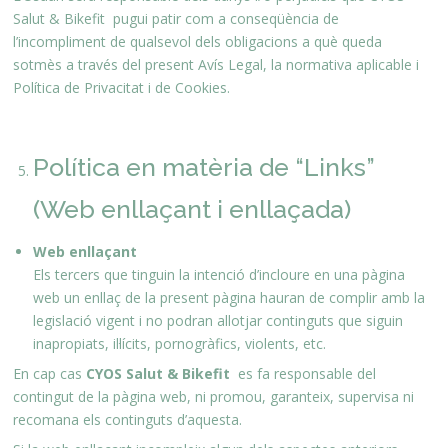
Salut & Bikefit pugui patir com a conseqüència de
l’incompliment de qualsevol dels obligacions a què queda
sotmès a través del present Avís Legal, la normativa aplicable i
Política de Privacitat i de Cookies.
Política en matèria de “Links”
(Web enllaçant i enllaçada)
Web enllaçant
Els tercers que tinguin la intenció d’incloure en una pàgina
web un enllaç de la present pàgina hauran de complir amb la
legislació vigent i no podran allotjar continguts que siguin
inapropiats, il·lícits, pornogràfics, violents, etc.
En cap cas
CYOS Salut & Bikefit
es fa responsable del
contingut de la pàgina web, ni promou, garanteix, supervisa ni
recomana els continguts d’aquesta.