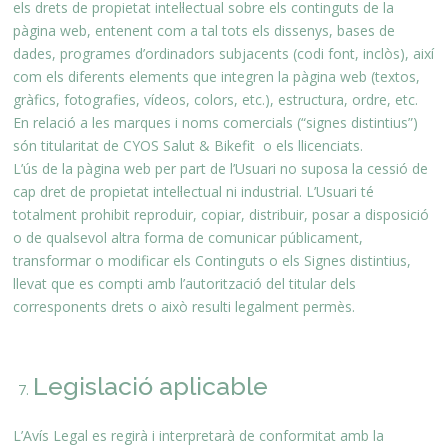
els drets de propietat intel·lectual sobre els continguts de la
pàgina web, entenent com a tal tots els dissenys, bases de
dades, programes d’ordinadors subjacents (codi font, inclòs), així
com els diferents elements que integren la pàgina web (textos,
gràfics, fotografies, vídeos, colors, etc.), estructura, ordre, etc.
En relació a les marques i noms comercials (“signes distintius”)
són titularitat de CYOS Salut & Bikefit o els llicenciats.
L’ús de la pàgina web per part de l’Usuari no suposa la cessió de
cap dret de propietat intel·lectual ni industrial. L’Usuari té
totalment prohibit reproduir, copiar, distribuir, posar a disposició
o de qualsevol altra forma de comunicar públicament,
transformar o modificar els Continguts o els Signes distintius,
llevat que es compti amb l’autorització del titular dels
corresponents drets o això resulti legalment permès.
Legislació aplicable
L’Avís Legal es regirà i interpretarà de conformitat amb la