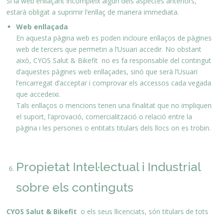
Si la web enllaçant incompleix algun dels aspectes anteriors,
estarà obligat a suprimir l’enllaç de manera immediata.
Web enllaçada
En aquesta pàgina web es poden incloure enllaços de pàgines
web de tercers que permetin a l’Usuari accedir. No obstant
això, CYOS Salut & Bikefit no es fa responsable del contingut
d’aquestes pàgines web enllaçades, sinó que serà l’Usuari
l’encarregat d’acceptar i comprovar els accessos cada vegada
que accedeixi.
Tals enllaços o mencions tenen una finalitat que no impliquen
el suport, l’aprovació, comercialització o relació entre la
pàgina i les persones o entitats titulars dels llocs on es trobin.
Propietat Intel·lectual i Industrial
sobre els continguts
CYOS Salut & Bikefit
o els seus llicenciats, són titulars de tots