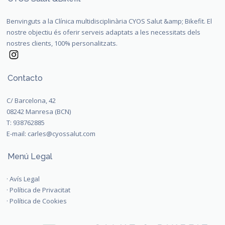
Benvinguts a la Clínica multidisciplinària CYOS Salut &amp; Bikefit. El
nostre objectiu és oferir serveis adaptats a les necessitats dels
nostres clients, 100% personalitzats.
Contacto
C/ Barcelona, 42
08242 Manresa (BCN)
T:
938762885
E-mail:
carles@cyossalut.com
Menú Legal
·
Avís Legal
·
Política de Privacitat
·
Política de Cookies